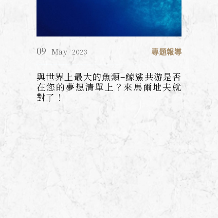
09
07
題報導
May
專題報導
J
2023
鬼蝠魟
與世界上最大的魚類–鯨鯊共游是否
7月
在您的夢想清單上？來馬爾地夫就
!
對了！