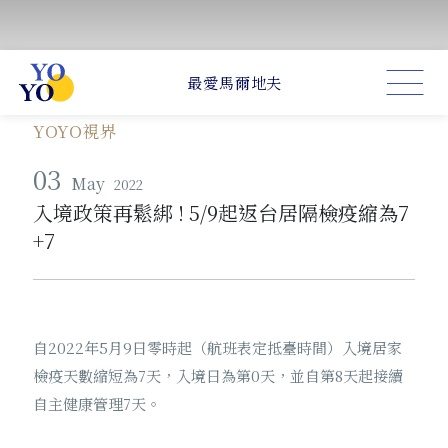
YOYO視界
03
May
2022
入境政策再鬆綁 ! 5/9起返台居隔檢疫縮為7
+7
自2022年5月9日零時起（航班表定抵臺時間）入境居家
檢疫天數縮短為7天，入境日為第0天，並自第8天起接續
自主健康管理7天。