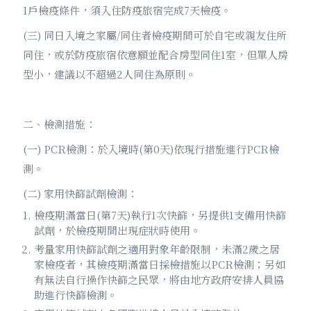
1戶檢疫條件，須入住防疫旅宿完成7天檢疫。
(三) 同日入境之家屬/同住者檢疫期間可於自宅或親友住所
同住，或於防疫旅宿依意願並配合房型同住1室，但單人房
型小，建議以不超過2人同住為原則。
二、檢測措施：
(一) PCR檢測：於入境時(第0天)依現行措施進行PCR檢
測。
(二) 家用快篩試劑檢測：
檢疫期滿當日(第7天)執行1次快篩，另提供1支備用快篩
試劑，於檢疫期間出現症狀時使用。
考量家用快篩試劑之適用對象年齡限制，未滿2歲之居
家檢疫者，其檢疫期滿當日採檢措施以PCR檢測；另如
有無法自行操作快篩之民眾，將由地方政府安排人員協
助進行快篩檢測。