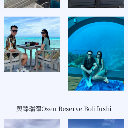
奧臻瑞澤Ozen Reserve Bolifushi