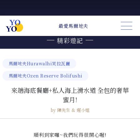
WONDERFUL TRAVEL
精彩遊記
馬爾地夫Hurawalhi芙拉瓦麗
馬爾地夫Ozen Reserve Bolifushi
來趟海底餐廳+私人海上滑水道 全包的奢華
蜜月!
by 陳先生 & 遲小姐
順利到家囉~我們玩得很開心喔!