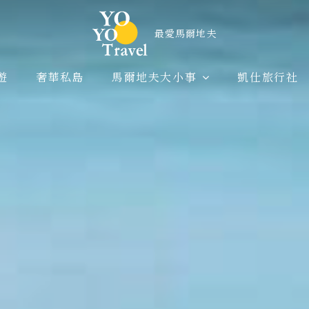
遊
奢華私島
馬爾地夫大小事
凱仕旅行社