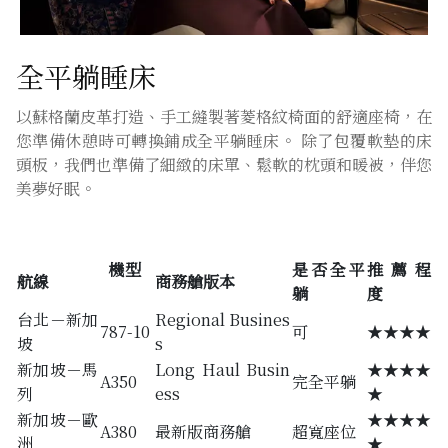
全平躺睡床
以蘇格蘭皮革打造、手工縫製著菱格紋椅面的舒適座椅，在
您準備休憩時可轉換鋪成全平躺睡床。 除了包覆軟墊的床
頭板，我們也準備了細緻的床單、鬆軟的枕頭和暖被，伴您
美夢好眠。
機型
是否全平
推薦程
航線
商務艙版本
躺
度
台北－新加
Regional Busines
787-10
可
★★★★
坡
s
新加坡－馬
Long Haul Busin
★★★★
A350
完全平躺
列
ess
★
新加坡－歐
★★★★
A380
最新版商務艙
超寬座位
洲
★