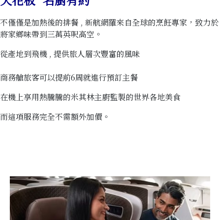
不僅僅是加熱後的排餐 , 新航網羅來自全球的烹飪專家，致力於
將家鄉味帶到三萬英呎高空。
從產地到飛機 , 提供旅人層次豐富的風味
商務艙旅客可以提前6周就進行預訂主餐
在機上享用熱騰騰的米其林主廚監製的世界各地美食
而這項服務完全不需額外加價。