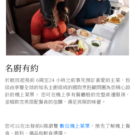
名廚有約
於航班起飛前 6周至24 小時之前事先預訂喜愛的主菜，包
括由享譽全球的知名主廚組成的國際烹飪顧問團為您精心設
計的機上菜單。 您可在機上享有餐廳般的完整桌邊服務，
並啜飲完美搭配餐食的佳釀，滿足挑剔的味蕾。
您可以在出發前6周瀏覽
數位機上菜單
，預先了解機上餐
食、飲料、備品和輕食選擇。