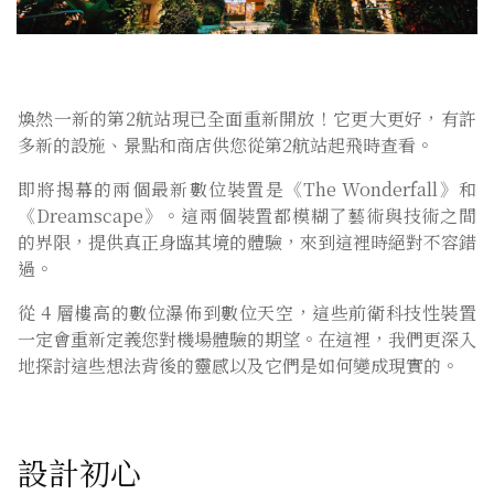
煥然一新的第2航站現已全面重新開放！它更大更好，有許
多新的設施、景點和商店供您從第2航站起飛時查看。
即將揭幕的兩個最新數位裝置是《The Wonderfall》和
《Dreamscape》。這兩個裝置都模糊了藝術與技術之間
的界限，提供真正身臨其境的體驗，來到這裡時絕對不容錯
過。
從 4 層樓高的數位瀑佈到數位天空，這些前衛科技性裝置
一定會重新定義您對機場體驗的期望。在這裡，我們更深入
地探討這些想法背後的靈感以及它們是如何變成現實的。
設計初心