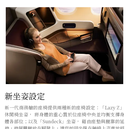
新坐姿設定
新一代商務艙的座椅提供兩種新的座椅設定：「Lazy Z」
休閒椅坐姿， 將身體的重心置於位座椅中央並均衡支撐身
體各部位；以及「Sundeck」坐姿， 藉由座墊與腿靠的延
伸，伸展雙腿放在腳凳上，讓您如同坐臥在躺椅上恣意地舒