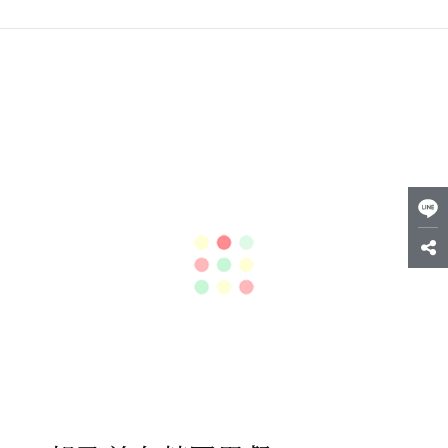
3. 起飛前在花園用餐
第2航站的全新美食花園可能是您在樟宜機場起飛前休息和