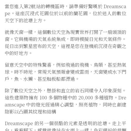
pe。這座沉浸式花園位於以前的蘭花園，位於迷人的數位
天空下的池塘上方。
就像天窗一樣，這個數位天空為現實世界打開了一扇頭頂的
窗。它與機場的天氣系統集成，即時模擬日光和天氣條件。
從日出到繁星密布的天空，這裡是您在登機前沉浸在奇觀之
中的好地方。
留意天空中的特殊驚喜，例如飛過的飛機、鳥類，甚至熱氣
球。時不時地，常規天氣預報會變成雷雨，天窗變成水下門
戶，魚、水獺、甚至舢板船都漂過。
除了數位天空之外，懸掛和直立的岩石同樣令人印象深刻。
這些建築物擁有 100 多個物種中的 20,000 多種植物。Dre
amscape 中的燈光經過精心調整，照亮植物，同時也創建
陰影以凸顯其紋理和結構
Dreamscape 的另一個很酷的元素是透明的池塘。走上平
台，看看腳下，感覺就像站在水面上一樣！色彩繽紛的慈鯛
和其他在您下方滑翔的魚類也會讓您興奮不已。