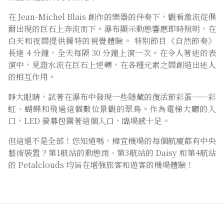
在 Jean-Michel Blais 創作的樂器的伴奏下，觀看激流從偶
爾出現的巨石上奔流而下。瀑布顯示動態響應即時照明，在
白天和夜間提供獨特的視覺體驗。 特別節目《自然節奏》
長達 4 分鐘，全天每隔 30 分鐘上演一次。在令人著迷的表
演中，見證水流在巨石上逆轉，在各種元素之間創造出迷人
的相互作用。
睜大眼睛，試著在瀑布中發現一些隱藏的復活節彩蛋——彩
虹、蝴蝶和飛過這個數位景觀的翠鳥。作為電梯大廳的入
口，LED 螢幕包圍著這個入口，臨場感十足。
但這還不是全部！您知道嗎，樟宜機場的每個航廈都有中央
藝術裝置？第1航站的動態雨、第3航站的 Daisy 和第4航站
的 Petalclouds 均旨在增強旅客和遊客的機場體驗！