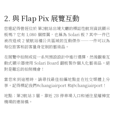
2. 與 Flap Pix 展覽互動
您還記得曾經位於 第2航站出境大廳的標誌性航班資訊顯示
板嗎？它有 1,080 個襟翼，也稱為 Solari 板？其中一件已
被改造成 2 號航站樓公共區域的互動傑作——一件可以為
每位旅客和訪客量身定制的藝術品。
在展覽中拍照或從一系列預設設計中進行選擇，然後觀看互
動式顯示器使用 Solari Board 翻板製作個人化藝術品。絕
對是難忘的拍照機會！
當您來到這裡時，請尋找最佳拍攝地點並在社交媒體上分
享。記得標記我們#changiairport 和@changiairport！
地點：第2航站 3 層，靠近 2B 停車場入口和通往星耀樟宜
機場的連接橋。