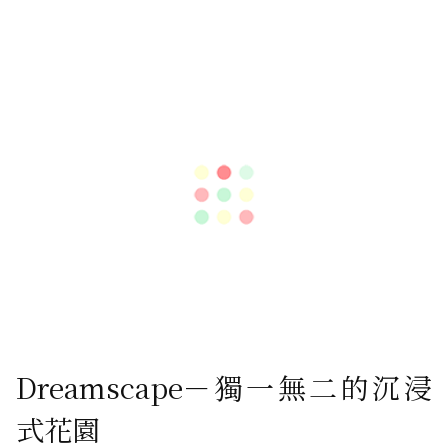
Dreamscape－獨一無二的沉浸
式花園
當您進入第2航站的轉機區時，請準備好驚嘆於 Dreamsca