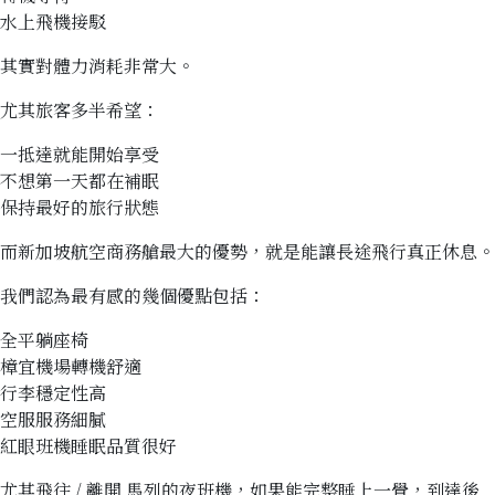
水上飛機接駁
其實對體力消耗非常大。
尤其旅客多半希望：
一抵達就能開始享受
不想第一天都在補眠
保持最好的旅行狀態
而新加坡航空商務艙最大的優勢，就是能讓長途飛行真正休息。
我們認為最有感的幾個優點包括：
全平躺座椅
樟宜機場轉機舒適
行李穩定性高
空服服務細膩
紅眼班機睡眠品質很好
尤其飛往 / 離開 馬列的夜班機，如果能完整睡上一覺，到達後