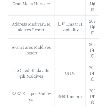
Gran Melia Huravee
1年
底
202
Address Madivaru M
杜拜 Emaar H
1年
aldives Resort
ospitality
底
202
Avani Fares Maldives
1年
Resort
底
202
The Chedi Kudavillin
GHM
1年
gili Maldives
底
202
ZAZZ Escapes Maldiv
泰國 Unicorn
1年
es
底