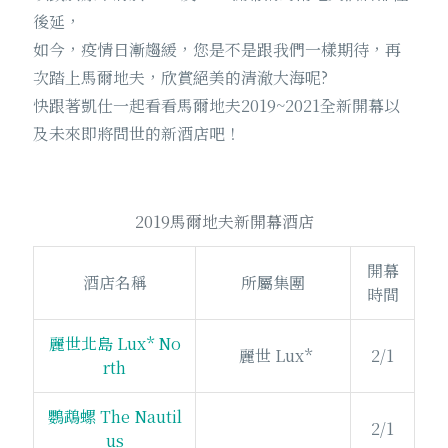
後延，
如今，疫情日漸趨緩，您是不是跟我們一樣期待，再
次踏上馬爾地夫，欣賞絕美的清澈大海呢?
快跟著凱仕一起看看馬爾地夫2019~2021全新開幕以
及未來即將問世的新酒店吧！
2019馬爾地夫新開幕酒店
開幕
酒店名稱
所屬集團
時間
麗世北島 Lux* No
麗世 Lux*
2/1
rth
鸚鵡螺 The Nautil
2/1
us