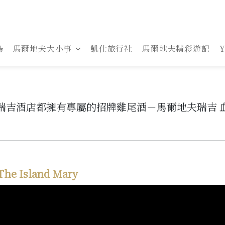
島
馬爾地夫大小事
凱仕旅行社
馬爾地夫精彩遊記
s 瑞吉酒店都擁有專屬的招牌雞尾酒－馬爾地夫瑞吉 血腥瑪
 Island Mary