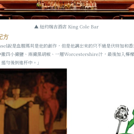
▲ 紐約瑞吉酒店 King Cole Bar
配方
說到：「Jessel說是血腥瑪莉是他的創作，但是他調出來的只不過是伏特加
四小撮鹽、兩撮黑胡椒、一層Worcestershire汁，最後加入
，搖勻後倒進杯中。」