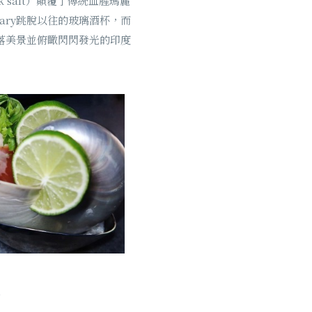
k salt）顛覆了傳統血腥瑪麗
Mary跳脫以往的玻璃酒杯，而
的日落美景並俯瞰閃閃發光的印度