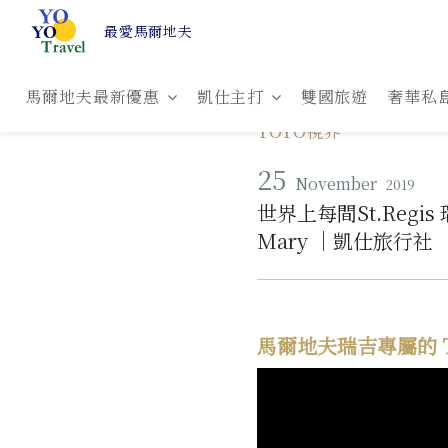
最愛馬爾地夫
馬爾地夫最新優惠
凱仕主打
雙國旅遊
奢華私
YOYO視界
25
November
2019
世界上每間St.Regi
Mary ｜凱仕旅行社
馬爾地夫瑞吉專屬的 The