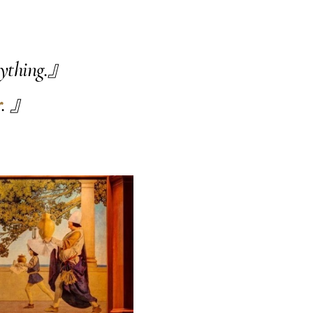
anything.』
r
. 』