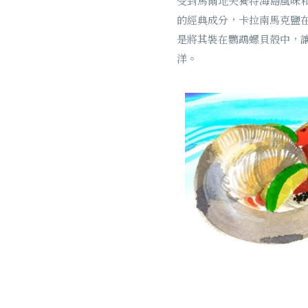
受到馬爾地夫獨特海島風味和原始
的經典成分，卡拉南馬克鹽在南
是將其裝在鸚鵡螺貝殼中，讓您
洋。