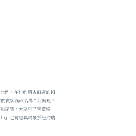
方的比例，在紐約瑞吉酒店的Ki
內高雅的賓客而改名為＂紅鯛魚 T
店的招牌雞尾酒，大眾早已習慣將
rada」也有經典場景於紐約瑞