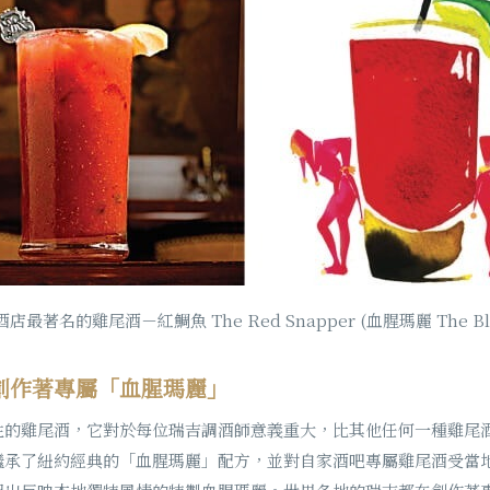
最著名的雞尾酒－紅鯛魚 The Red Snapper (血腥瑪麗 The Blo
創作著專屬「血腥瑪麗」
性的雞尾酒，它對於每位瑞吉調酒師意義重大，比其他任何一種雞尾
繼承了紐約經典的「血腥瑪麗」配方，並對自家酒吧專屬雞尾酒受當