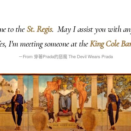
 to the
St. Regis
. May I assist you with 
s, I'm meeting someone at the
King Cole Ba
－From 穿著Prada的惡魔 The Devil Wears Prada