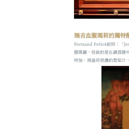
瑞吉血腥瑪莉的獨特
Fernand Petiot
腥瑪麗，我做的是在調酒器中撒
特加、兩盎司很濃的番茄汁