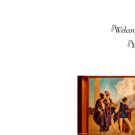
『Welcome
『Ye