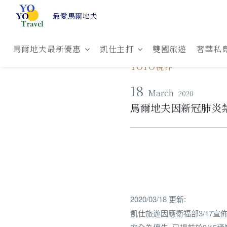
最愛馬爾地夫
馬爾地夫最新優惠
凱仕主打
雙國旅遊
奢華私
YOYO視界
18
March
2020
馬爾地夫因新冠肺炎禁
2020/03/18 更新:
凱仕旅遊因應衛福部3/17宣