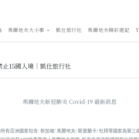
島
馬爾地夫大小事
凱仕旅行社
馬爾地夫精彩遊記
止15國入境｜凱仕旅行社
馬爾地夫新冠肺炎 Covid-19 最新訊息
佈所有亞洲國家包含: 新加坡/ 馬爾地夫/ 斯里蘭卡/ 杜拜等國家為第