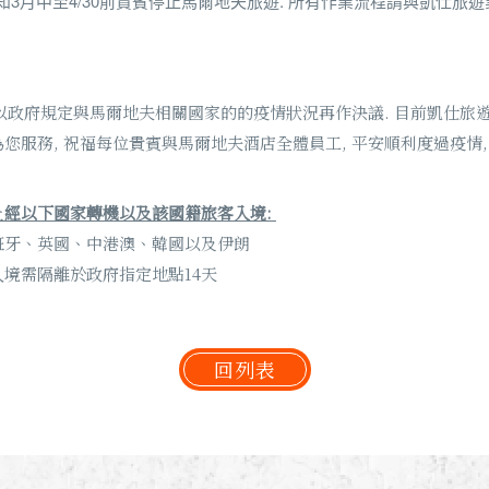
5通知3月中至4/30前貴賓停止馬爾地夫旅遊. 所有作業流程請與凱仕旅
會以政府規定與馬爾地夫相關國家的的疫情狀況再作決議. 目前凱仕旅
您服務, 祝福每位貴賓與馬爾地夫酒店全體員工, 平安順利度過疫情,
止
經以下國家轉機以及該國籍旅客入境:
班牙、英國、中港澳、韓國以及伊朗
境需隔離於政府指定地點14天
回列表