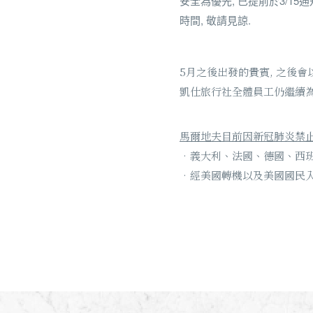
安全為優先, 已提前於3/1
時間, 敬請見諒.
5月之後出發的貴賓, 之後
凱仕旅行社全體員工仍繼續為
馬爾地夫目前因新冠肺炎禁
•義大利、法國、德國、西
•經美國轉機以及美國國民入