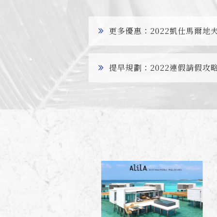
更多優惠：2022凱仕馬爾地
提早規劃：2022連假請假攻