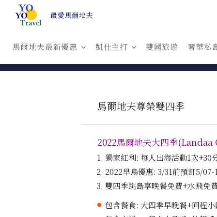
最愛馬爾地夫
馬爾地夫最新優惠
凱仕主打
雙國旅遊
奢華私
馬爾地夫尊榮雙四季
2022馬爾地夫大四季(Landaa 
獨家紅利: 每人出海活動1次+30
2022早鳥優惠: 3/31前預訂5/07
雙四季跳島享晚餐免費+水飛免費
包含餐食: 大四季早晚餐+回程小四