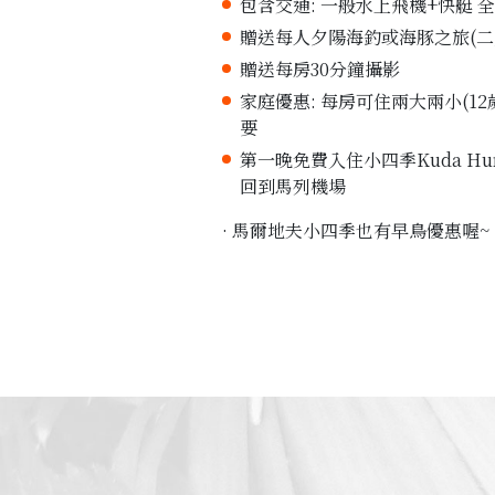
包含交通: 一般水上飛機+快艇 
贈送每人夕陽海釣或海豚之旅(二
贈送每房30分鐘攝影
家庭優惠: 每房可住兩大兩小(
要
第一晚免費入住小四季Kuda Hu
回到馬列機場
· 馬爾地夫小四季也有早鳥優惠喔~