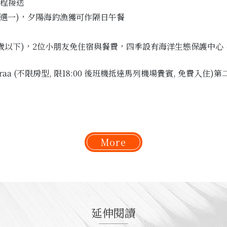
全程接送
選一)，夕陽海釣漁獲可作隔日午餐
12歲以下)，2位小朋友免住宿與餐費，四季設有海洋生態保護中
raa (不限房型, 限18:00 後班機抵達馬列機場貴賓, 免費入
More
延伸閱讀