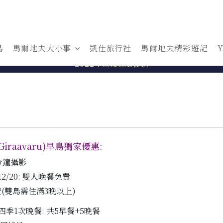
最新消息
島
馬爾地夫大小事
凱仕旅行社
馬爾地夫精彩遊記
2022早鳥優惠&促銷
Giraavaru)早鳥獨家優惠:
分鐘攝影
-12/20: 雙人晚餐免費
(雙島需住滿3晚以上)
季1次晚餐: 共5早餐+5晚餐