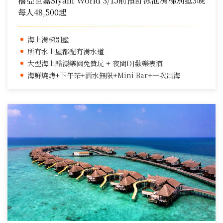
禧亞世嘉Siyam World 3/15前預訂泳池滑梯別墅3晚
每人48,500起
海上滑梯別墅
所有水上屋都配有滑水道
大型海上酷漂樂園免費玩 + 夜間DJ歡樂表演
海鮮燒烤+下午茶+酒水無限+Mini Bar+一次出海