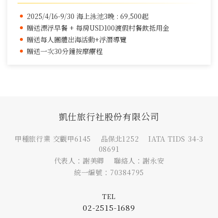
2025/4/16-9/30 海上泳池3晚 : 69,500起
贈送漂浮早餐 + 每房USD100渡假村餐飲抵用金
贈送每人團體出海活動+浮潛導覽
贈送一次30分鐘按摩療程
凱仕旅行社股份有限公司
甲種旅行業 交觀甲6145 品保北1252 IATA TIDS 34-3
08691
代表人：謝美卿 聯絡人：謝永安
統一編號：70384795
TEL
02-2515-1689