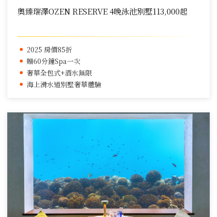
奧臻瑞澤OZEN RESERVE 4晚泳池別墅113,000起
2025 房價85折
贈60分鐘Spa一次
奢華全包式+酒水無限
海上滑水道別墅奢華體驗