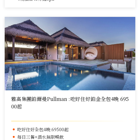
雅高集團鉑爾曼Pullman :吃好住好鉑金全包4晚 695
00起
吃好住好全包4晚:69500起
每日三餐+酒水無限暢飲