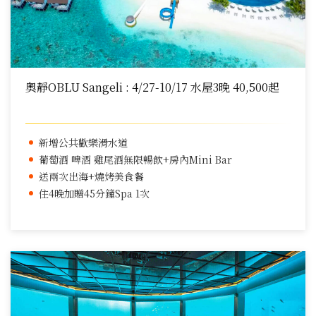
奧靜OBLU Sangeli : 4/27-10/17 水屋3晚 40,500起
新增公共歡樂滑水道
葡萄酒 啤酒 雞尾酒無限暢飲+房內Mini Bar
送兩次出海+燒烤美食餐
住4晚加贈45分鐘Spa 1次