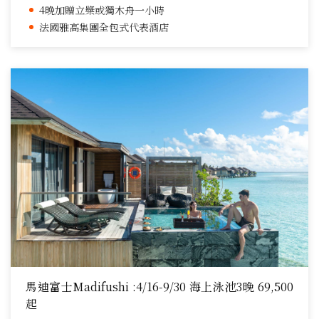
4晚加贈立槳或獨木舟一小時
法國雅高集團全包式代表酒店
馬迪富士Madifushi :4/16-9/30 海上泳池3晚 69,500
起