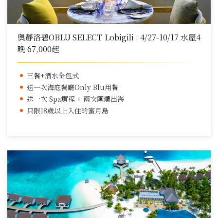
奧靜洛碧OBLU SELECT Lobigili : 4/27-10/17 水屋4
晚 67,000起
三餐+酒水全包式
送一次海底餐廳Only Blu用餐
送一次 Spa療程 + 兩次團體出海
只限18歲以上入住的蜜月島