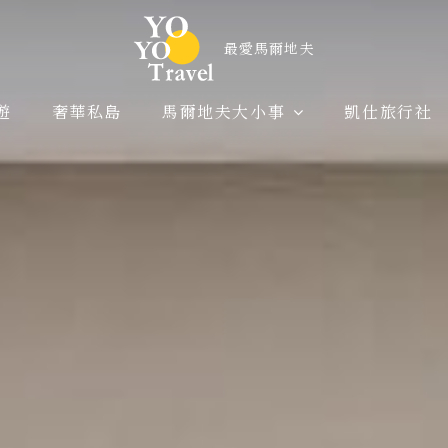
遊
奢華私島
馬爾地夫大小事
凱仕旅行社