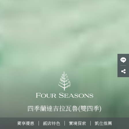
四季蘭達吉拉瓦魯(雙四季)
獨享優惠
飯店特色
實境探索
凱仕推薦