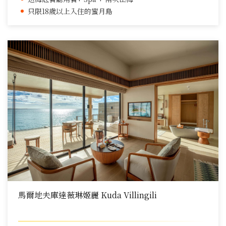
只限18歲以上入住的蜜月島
馬爾地夫庫達薇琳姬麗 Kuda Villingili