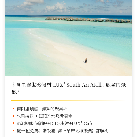
南阿里麗世渡假村 LUX* South Ari Atoll : 鯨鯊的聚
集地
南阿里環礁 : 鯨鯊的聚集地
水飛接送 + LUX* 水飛貴賓室
8家餐廳5個酒吧+ICI冰淇淋+LUX* Cafe
數十種免費活動設施: 海上吊床,沙灘鞦韆 ,許願樹