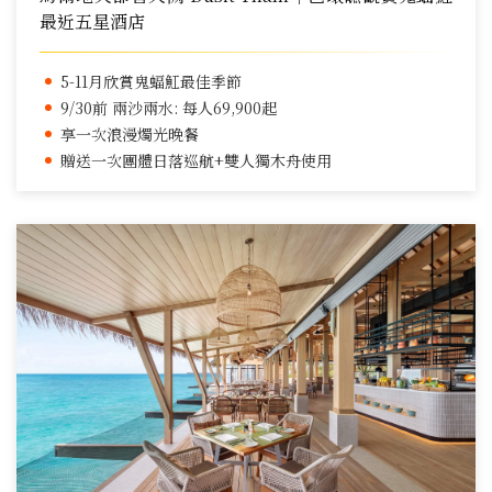
最近五星酒店
5-11月欣賞鬼蝠魟最佳季節
9/30前 兩沙兩水: 每人69,900起
享一次浪漫燭光晚餐
贈送一次團體日落巡航+雙人獨木舟使用