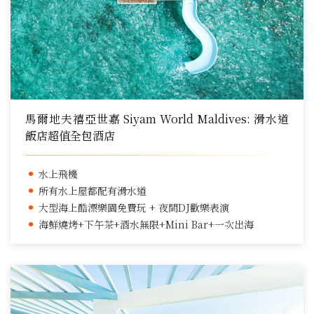
馬爾地夫禧亞世嘉 Siyam World Maldives: 滑水道
飯店超值全包酒店
水上飛機
所有水上屋都配有滑水道
大型海上酷漂樂園免費玩 + 夜間DJ歡樂表演
海鮮燒烤+下午茶+酒水無限+Mini Bar+一次出海