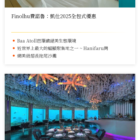
Finolhu費諾魯：凱仕2025全包式優惠
Baa Atoll芭環礁絕美生態環境
近世界上最大的蝠鱝聚集地之一 ~ Hanifaru灣
網美級超長拖尾沙灘