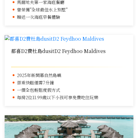
馬爾地夫第一家海底餐廳
曾榮獲"全球最佳水上別墅"
贈送一次海底早餐體驗
都喜D2費杜島dusitD2 Feydhoo Maldives
2025年新開幕自然島嶼
搭乘快艇僅需7分鐘
一價全包輕鬆度假方式
每房2位11.99歲以下小孩可享免費吃住玩樂