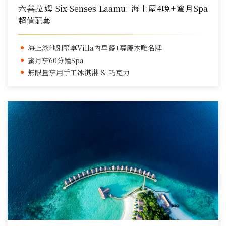
六善拉姆 Six Senses Laamu: 海上屋4晚+蜜月Spa
超值配套
海上泳池別墅享Villa內早餐+專屬木雕名牌
蜜月享60分鐘Spa
無限量享用手工冰淇淋 & 巧克力