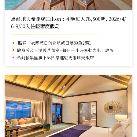
馬爾地夫希爾頓Hilton : ４晚每人78,500起, 2026/4/
6-9/30入住輕奢度假島
贈送一次團體日落巡航或日落釣魚2選1
健身房及三温暖蒸氣室+每日一小時無動力水上設施
希爾頓集團旗下第四家進駐馬爾地夫飯店