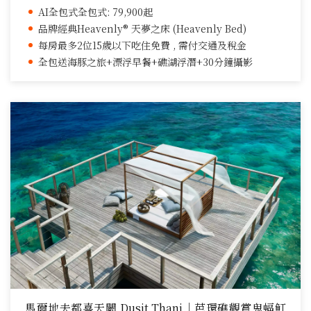
AI全包式全包式: 79,900起
品牌經典Heavenly® 天夢之床 (Heavenly Bed)
每房最多2位15歲以下吃住免費 , 需付交通及稅金
全包送海豚之旅+漂浮早餐+礁湖浮潛+30分鐘攝影
馬爾地夫都喜天闕 Dusit Thani｜芭環礁觀賞鬼蝠魟