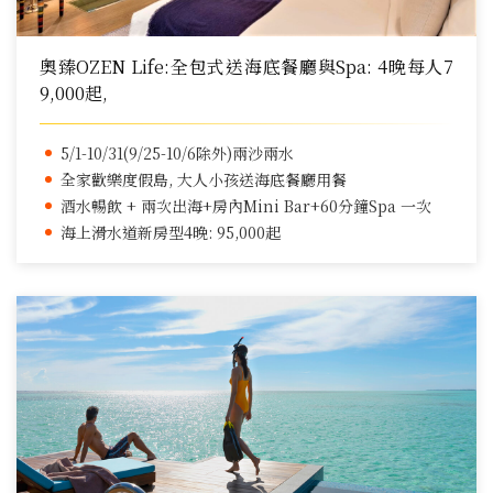
奧臻OZEN Life:全包式送海底餐廳與Spa: 4晚每人7
9,000起,
5/1-10/31(9/25-10/6除外)兩沙兩水
全家歡樂度假島, 大人小孩送海底餐廳用餐
酒水暢飲 + 兩次出海+房內Mini Bar+60分鐘Spa 一次
海上滑水道新房型4晚: 95,000起