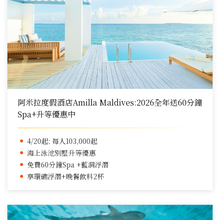
阿米拉度假酒店Amilla Maldives:2026全年送60分鐘
Spa+升等優惠中
4/20起: 每人103,000起
海上泳池別墅升等優惠
免費60分鐘Spa +藍洞浮潛
享環礁浮潛+晚餐飲料2杯