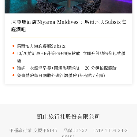
尼亞瑪酒店Niyama Maldives：馬爾地夫Subsix海
底酒吧
馬爾地夫海底餐廳Subsix
10/20前訂享HB升等FB+精選軟飲=立即升等精選全包式體
驗
贈送一次漂浮早餐+團體海豚巡航 + 20 分鐘拍攝體驗
免費體驗每日團體外礁浮潛體驗 (船程約7分鐘)
凱仕旅行社股份有限公司
甲種旅行業 交觀甲6145 品保北1252 IATA TIDS 34-3
08691