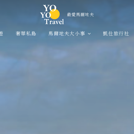
遊
奢華私島
馬爾地夫大小事
凱仕旅行社